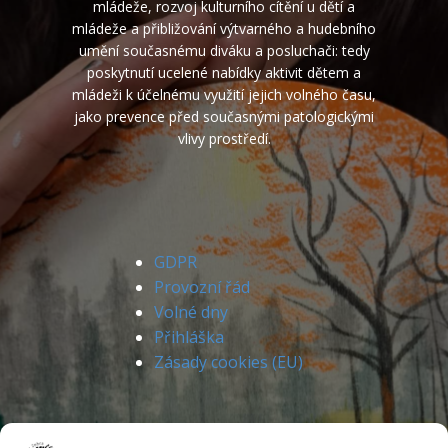
mládeže, rozvoj kulturního cítění u dětí a
mládeže a přibližování výtvarného a hudebního
umění současnému diváku a posluchači: tedy
poskytnutí ucelené nabídky aktivit dětem a
mládeži k účelnému využití jejich volného času,
jako prevence před současnými patologickými
vlivy prostředí.
GDPR
Provozní řád
Volné dny
Přihláška
Zásady cookies (EU)