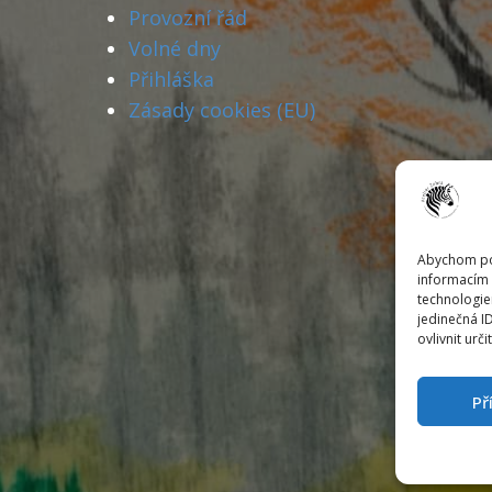
Provozní řád
Volné dny
Přihláška
Zásady cookies (EU)
Abychom pos
informacím 
technologie
jedinečná I
ovlivnit urči
Př