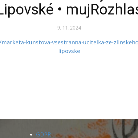
Lipovské • mujRozhla
9. 11. 2024
/marketa-kunstova-vsestranna-ucitelka-ze-zlinskeho
lipovske
GDPR