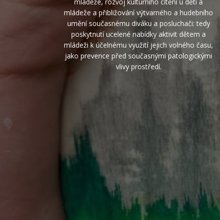
mládeže, rozvoj kulturního cítění u dětí a
mládeže a přibližování výtvarného a hudebního
umění současnému diváku a posluchači: tedy
poskytnutí ucelené nabídky aktivit dětem a
mládeži k účelnému využití jejich volného času,
jako prevence před současnými patologickými
vlivy prostředí.