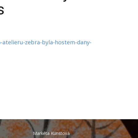
s
-atelieru-zebra-byla-hostem-dany-
Markéta Kunstová