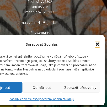
Podlesí IV./5302
760 05 Zlín
mob.: 774 375 137
e-mail: zebrazlin@gmail.com
IČ: 72438436
č.ú. 2200142651/2010
Spravovat Souhlas
ID: i6t35qe
kytli co nejlepší služby, používáme k ukládání a/nebo přístupu k
o zařízení, technologie jako jsou soubory cookies. Souhlas s těmito
mi nám umožní zpracovávat údaje, jako je chování při procházení nebo
D na tomto webu. Nesouhlas nebo odvolání souhlasu může nepříznivě
té vlastnosti a funkce.
íjmout
Odmítnout
Zobrazit předvolby
Zásady cookies
Zásady ochrany osobních údajů