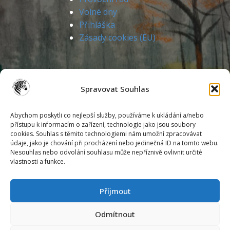
Volné dny
Přihláška
Zásady cookies (EU)
Spravovat Souhlas
Abychom poskytli co nejlepší služby, používáme k ukládání a/nebo
přístupu k informacím o zařízení, technologie jako jsou soubory
cookies. Souhlas s těmito technologiemi nám umožní zpracovávat
Markéta Kunstová
údaje, jako je chování při procházení nebo jedinečná ID na tomto webu.
Podlesí IV./5302
Nesouhlas nebo odvolání souhlasu může nepříznivě ovlivnit určité
760 05 Zlín
vlastnosti a funkce.
mob.: 774 375 137
Příjmout
e-mail: zebrazlin@gmail.com
Odmítnout
IČ: 72438436
č.ú. 2200142651/2010