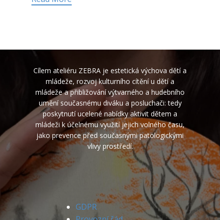
Cílem ateliéru ZEBRA je estetická výchova dětí a
mládeže, rozvoj kulturního cítění u dětí a
mládeže a přibližování výtvarného a hudebního
umění současnému diváku a posluchači: tedy
poskytnutí ucelené nabídky aktivit dětem a
mládeži k účelnému využití jejich volného času,
jako prevence před současnými patologickými
vlivy prostředí.
GDPR
Provozní řád