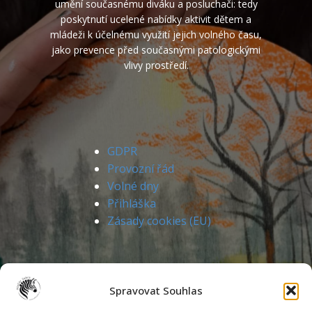
umění současnému diváku a posluchači: tedy
poskytnutí ucelené nabídky aktivit dětem a
mládeži k účelnému využití jejich volného času,
jako prevence před současnými patologickými
vlivy prostředí.
GDPR
Provozní řád
Volné dny
Přihláška
Zásady cookies (EU)
Spravovat Souhlas