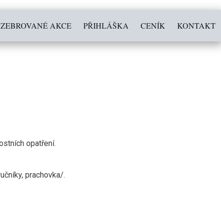
ZEBROVANÉ AKCE
PŘIHLÁŠKA
CENÍK
KONTAKT
stních opatření.
učníky, prachovka/.