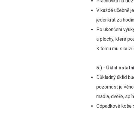
Prachovka na dezi
V každé učebně je
jedenkrát za hodin
Po ukončení výuk
a plochy, které po
K tomu mu slouží 
5.) - Úklid ostat
Důkladný úklid bu
pozornost je věnov
madla, dveře, spín
Odpadkové koše s