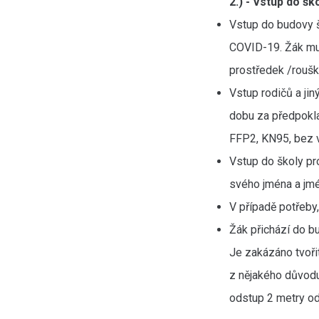
2.) - Vstup do ško
Vstup do budovy š
COVID-19. Žák mu
prostředek /rouš
Vstup rodičů a ji
dobu za předpokla
FFP2, KN95, bez 
Vstup do školy pr
svého jména a jmé
V případě potřeby,
Žák přichází do b
Je zakázáno tvoři
z nějakého důvodu
odstup 2 met​ry o