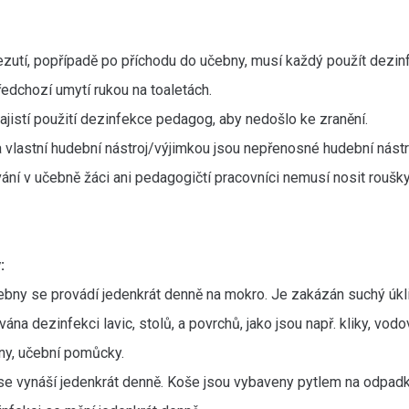
zutí, popřípadě po příchodu do učebny, musí každý použít dezinf
ředchozí umytí rukou na toaletách.
ajistí použití dezinfekce pedagog, aby nedošlo ke zranění.
a vlastní hudební nástroj/výjimkou jsou nepřenosné hudební nástr
ání v učebně žáci ani pedagogičtí pracovníci nemusí nosit roušk
:
ebny se provádí jedenkrát denně na mokro. Je zakázán suchý úkl
ána dezinfekci lavic, stolů, a povrchů, jako jsou např. kliky, vodo
ony, učební pomůcky.
e vynáší jedenkrát denně. Koše jsou vybaveny pytlem na odpadk