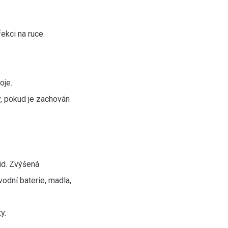
ekci na ruce.
oje.
y, pokud je zachován
id. Zvýšená
vodní baterie, madla,
y.