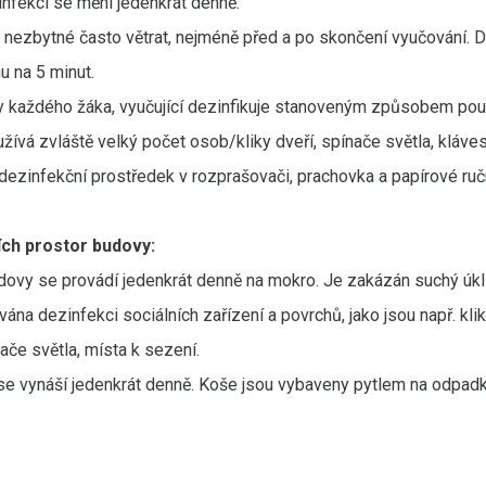
nfekci se mění jedenkrát denně.
 nezbytné často větrat, nejméně před a po skončení vyučování. 
u na 5 minut.
y každého žáka, vyučující dezinfikuje stanoveným způsobem po
užívá zvláště velký počet osob/kliky dveří, spínače světla, kláve
dezinfekční prostředek v rozprašovači, prachovka a papírové ruč
ních prostor budovy:
dovy se provádí jedenkrát denně na mokro. Je zakázán suchý úkl
ána dezinfekci sociálních zařízení a povrchů, jako jsou např. klik
ače světla, místa k sezení.
e vynáší jedenkrát denně. Koše jsou vybaveny pytlem na odpadk