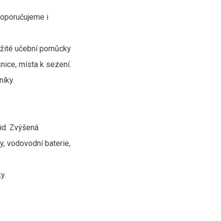
Doporučujeme i
užité učební pomůcky
snice, místa k sezení.
níky.
id. Zvýšená
y, vodovodní baterie,
y.