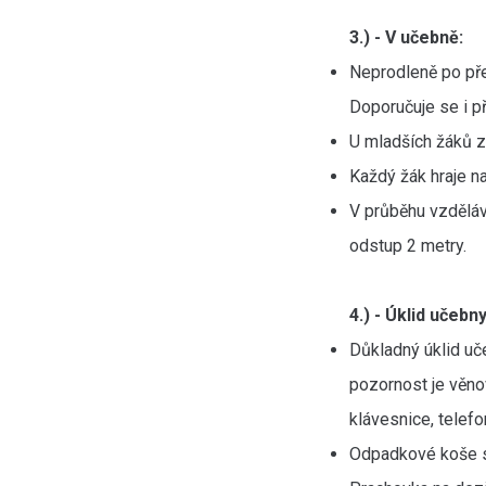
3.) - V učebně:
Neprodleně po pře
Doporučuje se i p
U mladších žáků z
Každý žák hraje n
V průběhu vzděláv
odstup 2 metry.
4.) - Úklid učebny
Důkladný úklid uč
pozornost je věnov
klávesnice, telef
Odpadkové koše s