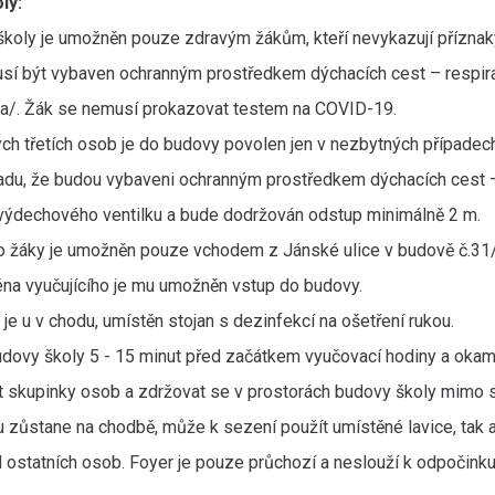
ly:
koly je umožněn pouze zdravým žákům, kteří nevykazují příznak
sí být vybaven ochranným prostředkem dýchacích cest – respir
ka/. Žák se nemusí prokazovat testem na COVID-19.
ných třetích osob je do budovy povolen jen v nezbytných případe
du, že budou vybaveni ochranným prostředkem dýchacích cest – 
výdechového ventilku a bude dodržován odstup minimálně 2 m.
o žáky je umožněn pouze vchodem z Jánské ulice v budově č.31/
na vyučujícího je mu umožněn vstup do budovy.
 je u v chodu, umístěn stojan s dezinfekcí na ošetření rukou.
udovy školy 5 - 15 minut před začátkem vyučovací hodiny a okamži
t skupinky osob a zdržovat se v prostorách budovy školy mimo
 zůstane na chodbě, může k sezení použít umístěné lavice, tak 
d ostatních osob. Foyer je pouze průchozí a neslouží k odpočinku