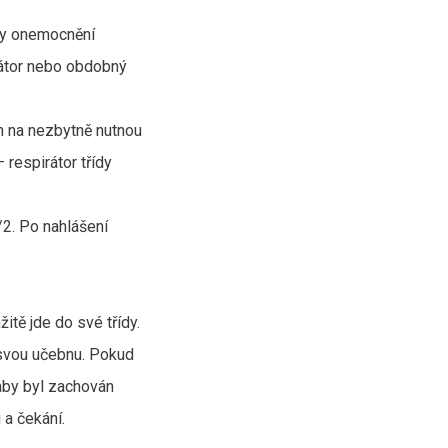
y onemocn​ění
átor nebo obdobný
ch na nezbytně nutnou
respirátor třídy
2. Po nahlášení
tě jde do své třídy.
 svou učebnu. Pokud
aby byl zachován
 a čekání.