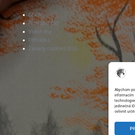
GDPR
Provozní řád
Volné dny
Přihláška
Zásady cookies (EU)
Abychom posk
informacím o
technologie
jedinečná I
ovlivnit urči
Př