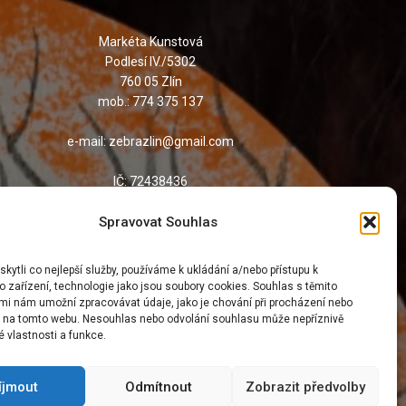
Markéta Kunstová
Podlesí IV./5302
760 05 Zlín
mob.: 774 375 137
e-mail: zebrazlin@gmail.com
IČ: 72438436
č.ú. 2200142651/2010
Spravovat Souhlas
ID: i6t35qe
ytli co nejlepší služby, používáme k ukládání a/nebo přístupu k
 zařízení, technologie jako jsou soubory cookies. Souhlas s těmito
mi nám umožní zpracovávat údaje, jako je chování při procházení nebo
D na tomto webu. Nesouhlas nebo odvolání souhlasu může nepříznivě
té vlastnosti a funkce.
íjmout
Odmítnout
Zobrazit předvolby