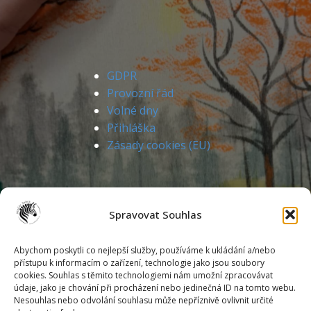
GDPR
Provozní řád
Volné dny
Přihláška
Zásady cookies (EU)
Spravovat Souhlas
Abychom poskytli co nejlepší služby, používáme k ukládání a/nebo
přístupu k informacím o zařízení, technologie jako jsou soubory
cookies. Souhlas s těmito technologiemi nám umožní zpracovávat
Markéta Kunstová
údaje, jako je chování při procházení nebo jedinečná ID na tomto webu.
Podlesí IV./5302
Nesouhlas nebo odvolání souhlasu může nepříznivě ovlivnit určité
760 05 Zlín