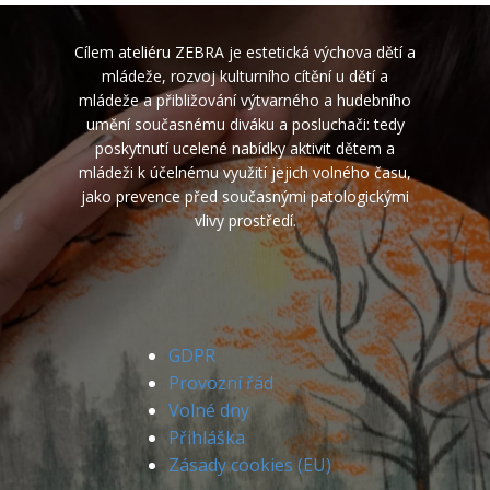
Cílem ateliéru ZEBRA je estetická výchova dětí a
mládeže, rozvoj kulturního cítění u dětí a
mládeže a přibližování výtvarného a hudebního
umění současnému diváku a posluchači: tedy
poskytnutí ucelené nabídky aktivit dětem a
mládeži k účelnému využití jejich volného času,
jako prevence před současnými patologickými
vlivy prostředí.
GDPR
Provozní řád
Volné dny
Přihláška
Zásady cookies (EU)