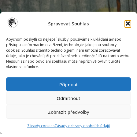
Spravovat Souhlas
Abychom poskytli co nejlepší služby, používáme k ukládání a/nebo
přístupu k informacím o zařízení, technologie jako jsou soubory
cookies. Souhlas s těmito technologiemi nám umožní zpracovávat
Markéta Kunstová
údaje, jako je chování při procházení nebo jedinečná ID na tomto webu.
Podlesí IV./5302
Nesouhlas nebo odvolání souhlasu může nepříznivě ovlivnit určité
760 05 Zlín
vlastnosti a funkce.
mob.: 774 375 137
Příjmout
e-mail: zebrazlin@gmail.com
Odmítnout
IČ: 72438436
č.ú. 2200142651/2010
Zobrazit předvolby
ID: i6t35qe
Zásady cookies
Zásady ochrany osobních údajů