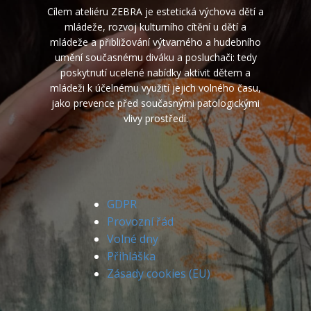
Cílem ateliéru ZEBRA je estetická výchova dětí a
mládeže, rozvoj kulturního cítění u dětí a
mládeže a přibližování výtvarného a hudebního
umění současnému diváku a posluchači: tedy
poskytnutí ucelené nabídky aktivit dětem a
mládeži k účelnému využití jejich volného času,
jako prevence před současnými patologickými
vlivy prostředí.
GDPR
Provozní řád
Volné dny
Přihláška
Zásady cookies (EU)