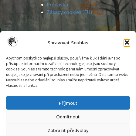
Přihláška
Zásady cookies (EU)
Spravovat Souhlas
Abychom poskytli co nejlepší služby, používáme k ukládání a/nebo
přístupu k informacím o zařízení, technologie jako jsou soubory
cookies. Souhlas s těmito technologiemi nám umožní zpracovávat
Markéta Kunstová
údaje, jako je chování při procházení nebo jedinečná ID na tomto webu.
Podlesí IV./5302
Nesouhlas nebo odvolání souhlasu může nepříznivě ovlivnit určité
760 05 Zlín
vlastnosti a funkce.
mob.: 774 375 137
Příjmout
e-mail: zebrazlin@gmail.com
Odmítnout
IČ: 72438436
č.ú. 2200142651/2010
Zobrazit předvolby