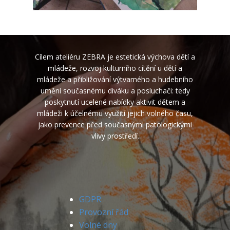
Cílem ateliéru ZEBRA je estetická výchova dětí a
mládeže, rozvoj kulturního cítění u dětí a
mládeže a přibližování výtvarného a hudebního
umění současnému diváku a posluchači: tedy
poskytnutí ucelené nabídky aktivit dětem a
mládeži k účelnému využití jejich volného času,
jako prevence před současnými patologickými
vlivy prostředí.
GDPR
Provozní řád
Volné dny