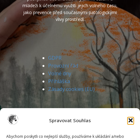
mládeži k účelnému využití jejich volného času,
jako prevence před současnými patologickými
vlivy prostředí.
GDPR
Provozní řád
Volné dny
Přihláška
Zásady cookies (EU)
Spravovat Souhlas
Abychom poskytli co nejlepší služby, používáme k ukládání a/nebo