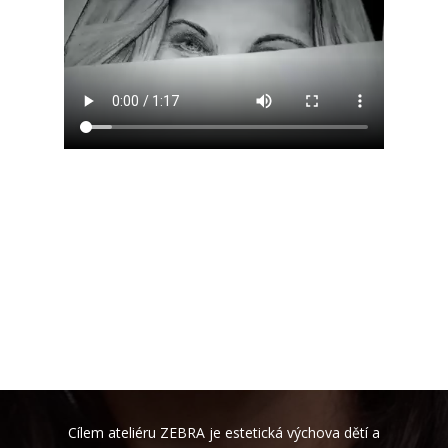
Cílem ateliéru ZEBRA je estetická výchova dětí a