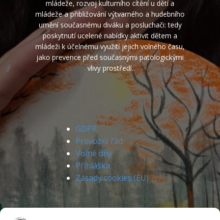
mládeže, rozvoj kulturního cítění u dětí a
mládeže a přibližování výtvarného a hudebního
umění současnému diváku a posluchači: tedy
poskytnutí ucelené nabídky aktivit dětem a
mládeži k účelnému využití jejich volného času,
jako prevence před současnými patologickými
vlivy prostředí.
GDPR
Provozní řád
Volné dny
Přihláška
Zásady cookies (EU)