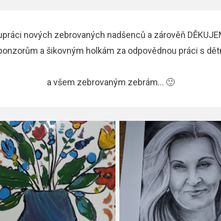
upráci nových zebrovaných nadšenců a zárověň DĚKUJ
 sponzorům a šikovným holkám za odpovědnou práci s
a všem zebrovaným zebrám... 🙂