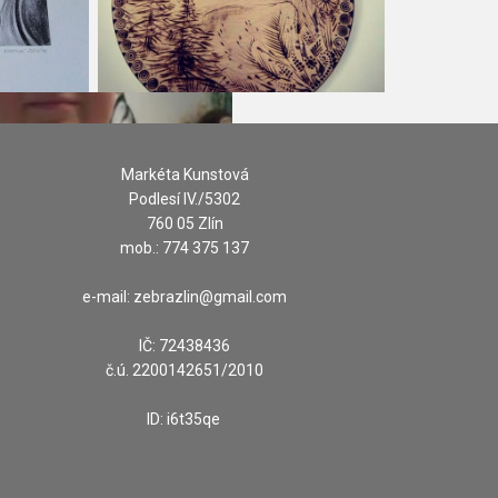
Markéta Kunstová
Podlesí IV./5302
760 05 Zlín
mob.: 774 375 137
e-mail: zebrazlin@gmail.com
IČ: 72438436
č.ú. 2200142651/2010
ID: i6t35qe