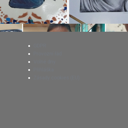
GDPR
Provozní řád
Volné dny
Přihláška
Zásady cookies (EU)