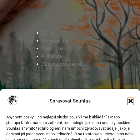
GDPR
Provozní řád
Volné dny
Přihláška
Zásady cookies (EU)
Spravovat Souhlas
Abychom poskytli co nejlepší služby, používáme k ukládání a/nebo
přístupu k informacím o zařízení, technologie jako jsou soubory cookies.
Markéta Kunstová
Souhlas s těmito technologiemi nám umožní zpracovávat údaje, jako je
Podlesí IV./5302
chování při procházení nebo jedinečná ID na tomto webu. Nesouhlas nebo
760 05 Zlín
odvolání souhlasu může nepříznivě ovlivnit určité vlastnosti a funkce.