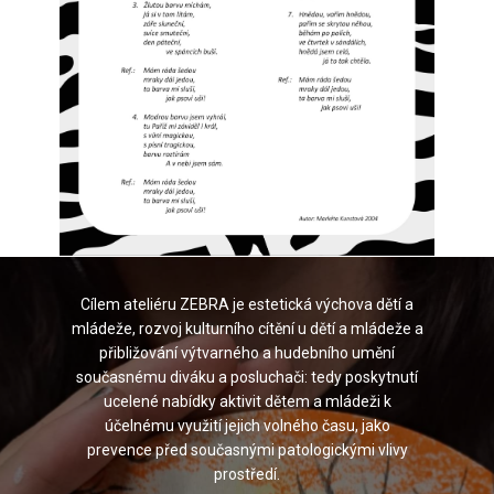
Cílem ateliéru ZEBRA je estetická výchova dětí a
mládeže, rozvoj kulturního cítění u dětí a mládeže a
přibližování výtvarného a hudebního umění
současnému diváku a posluchači: tedy poskytnutí
ucelené nabídky aktivit dětem a mládeži k
účelnému využití jejich volného času, jako
prevence před současnými patologickými vlivy
prostředí.